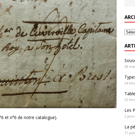
ARC
ART
Sousc
28 mar
Types
24 fév
Table
22 fév
Les P
2 janv
6 et n°6 de notre catalogue).
La pé
11 jui