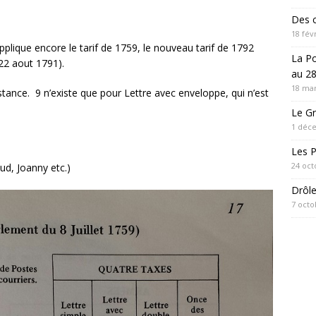
Des c
18 fév
plique encore le tarif de 1759, le nouveau tarif de 1792
La P
 22 aout 1791).
au 28
18 mar
distance. 9 n’existe que pour Lettre avec enveloppe, qui n’est
Le Gr
1 déc
Les 
24 oct
ud, Joanny etc.)
Drôl
7 octo