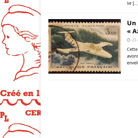
se
[…
Un 
« A
23 
Cette
avons
envel