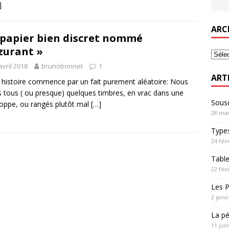
]
ARC
papier bien discret nommé
zurant »
avril 2018
brunobonnet
1
ART
 histoire commence par un fait purement aléatoire: Nous
 tous ( ou presque) quelques timbres, en vrac dans une
Sousc
oppe, ou rangés plutôt mal
[…]
28 mar
Types
24 fév
Table
22 fév
Les P
2 janv
La pé
11 jui