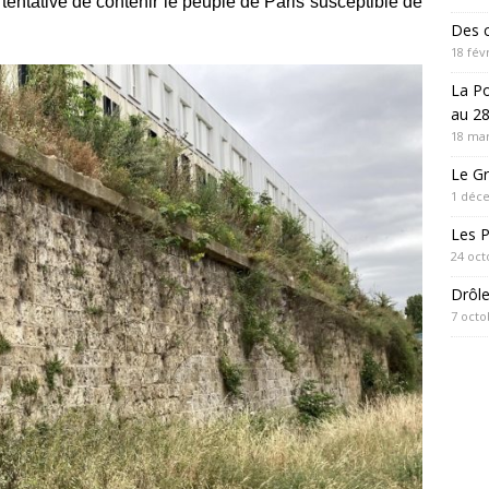
tentative de contenir le peuple de Paris susceptible de
Des c
18 fév
La P
au 28
18 mar
Le Gr
1 déc
Les 
24 oct
Drôl
7 octo