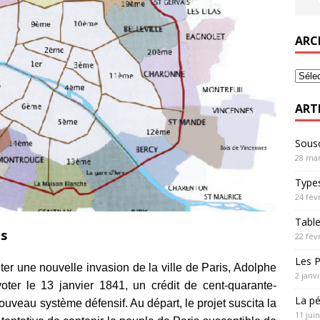
ARC
ART
Sousc
28 mar
Types
24 fév
Table
ns
22 fév
Les P
ter une nouvelle invasion de la ville de Paris, Adolphe
2 janv
 voter le 13 janvier 1841, un crédit de cent-quarante-
La pé
ouveau système défensif. Au départ, le projet suscita la
11 jui