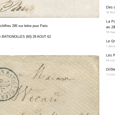
Des c
18 fév
La P
chiffres 285 sur lettre pour Paris
au 28
18 mar
ES BATIGNOLLES (60) 28 AOUT 62
Le Gr
1 déc
.
Les 
24 oct
Drôl
7 octo