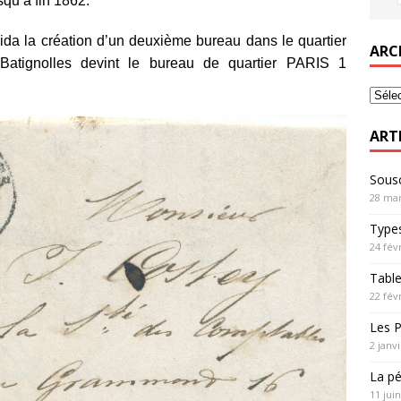
usqu’à fin 1862.
ida la création d’un deuxième bureau dans le quartier
ARC
atignolles devint le bureau de quartier PARIS 1
ART
Sousc
28 mar
Types
24 fév
Table
22 fév
Les P
2 janv
La pé
11 jui