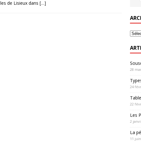
les de Lisieux dans
[…]
ARC
ART
Sousc
28 mar
Types
24 fév
Table
22 fév
Les P
2 janv
La pé
11 jui