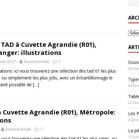
ARC
 TAD à Cuvette Agrandie (R01),
ART
anger: illustrations
juin 2017
brunobonnet
1
Sousc
28 mar
trations: ici vous trouverez une sélection des tad 01 les plus
, ou simplement les plus jolis, avec un échantillonnage le
Types
varié possible de
[…]
24 fév
Table
22 fév
à Cuvette Agrandie (R01), Métropole:
Les P
ions
2 janv
brunobonnet
1
La pé
11 jui
ici vous trouverez une sélection des tad 01 les plus rares, ou