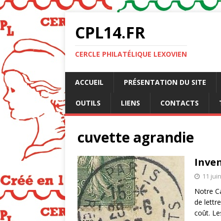
CPL14.FR
CERCLE PHILATÉLIQUE LEXOVIEN
ACCUEIL
PRÉSENTATION DU SITE
OUTILS
LIENS
CONTACTS
cuvette agrandie
Inve
11 jui
Notre Ca
de lettr
coût. Les