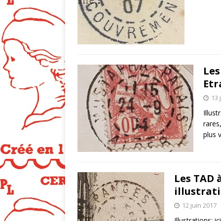
Les
Etr
13 
Illus
rares
plus 
Les TAD 
illustrat
12 juin 2017
Illustrations: 