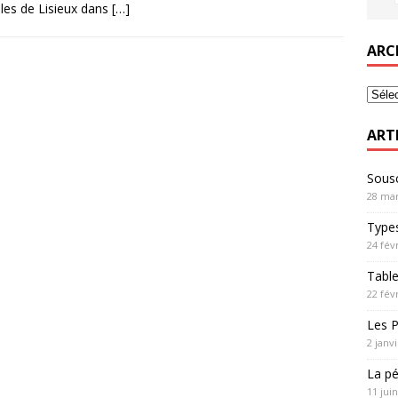
les de Lisieux dans
[…]
ARC
ART
Sousc
28 mar
Types
24 fév
Table
22 fév
Les P
2 janv
La pé
11 jui