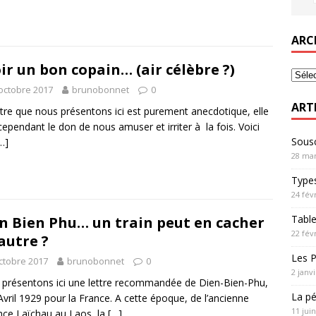
ARC
ir un bon copain… (air célèbre ?)
octobre 2017
brunobonnet
0
ART
ttre que nous présentons ici est purement anecdotique, elle
cependant le don de nous amuser et irriter à la fois. Voici
Sousc
…]
28 mar
Types
24 fév
Table
n Bien Phu… un train peut en cacher
22 fév
autre ?
Les P
ctobre 2017
brunobonnet
0
2 janv
présentons ici une lettre recommandée de Dien-Bien-Phu,
La pé
Avril 1929 pour la France. A cette époque, de l’ancienne
11 jui
nce Laïchau au Laos, la
[…]