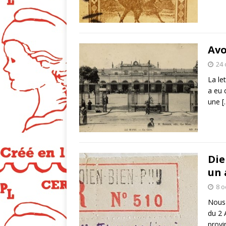
Avo
24 
La le
a eu 
une
[
Die
un 
8 o
Nous 
du 2 
provi