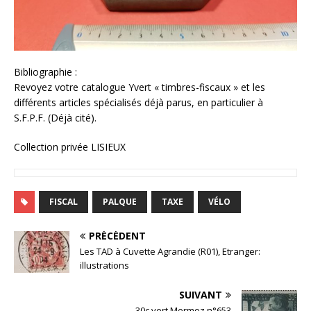
Bibliographie :
Revoyez votre catalogue Yvert « timbres-fiscaux » et les
différents articles spécialisés déjà parus, en particulier à
S.F.P.F. (Déjà cité).
Collection privée LISIEUX
FISCAL
PALQUE
TAXE
VÉLO
PRÉCÉDENT
Les TAD à Cuvette Agrandie (R01), Etranger:
illustrations
SUIVANT
30c vert Mermoz n°653