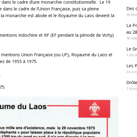
 dans le cadre d’une monarchie constitutionnelle. Le 19
Des c
e dans le cadre de l’Union Française, puis sa pleine
18 fév
la monarchie est abolie et le Royaume du Laos devient la
.
La P
au 28
mentions Indochine et RF (EF pendant la période de Vichy)
18 mar
Le Gr
es mentions Union Française (ou UF), Royaume du Laos et
1 déc
res de 1955 à 1975.
Les 
24 oct
.
Drôl
75:
7 octo