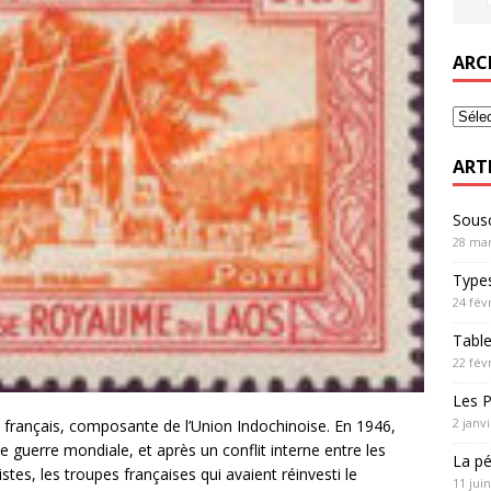
ARC
ART
Sousc
28 mar
Types
24 fév
Table
22 fév
Les P
2 janv
 français, composante de l’Union Indochinoise. En 1946,
e guerre mondiale, et après un conflit interne entre les
La pé
tes, les troupes françaises qui avaient réinvesti le
11 jui