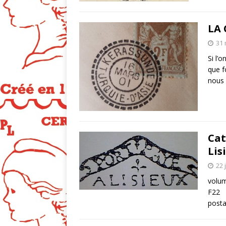
LA 
31 
Si l’
que f
nous
Cat
Lis
22 
volum
F22 V
posta