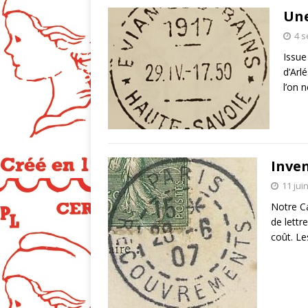
Une
4 
Issue
d’Arl
l’on n
Inve
11 jui
Notre Ca
de lettr
coût. Les