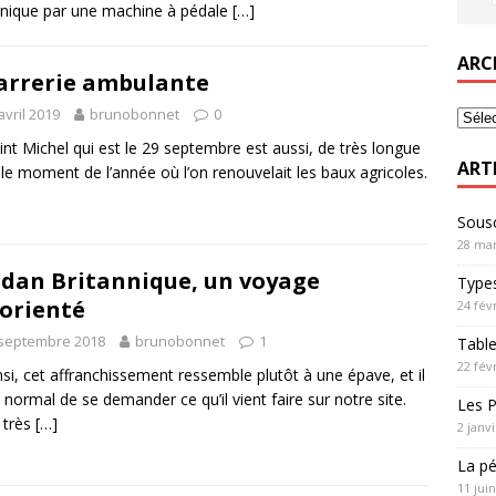
nique par une machine à pédale
[…]
ARC
arrerie ambulante
avril 2019
brunobonnet
0
int Michel qui est le 29 septembre est aussi, de très longue
ART
 le moment de l’année où l’on renouvelait les baux agricoles.
Sousc
28 mar
dan Britannique, un voyage
Types
orienté
24 fév
 septembre 2018
brunobonnet
1
Table
22 fév
nsi, cet affranchissement ressemble plutôt à une épave, et il
t normal de se demander ce qu’il vient faire sur notre site.
Les P
 très
[…]
2 janv
La pé
11 jui