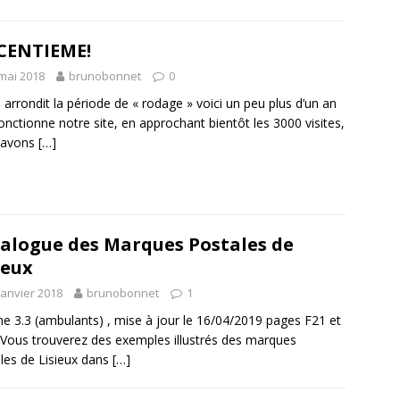
CENTIEME!
mai 2018
brunobonnet
0
on arrondit la période de « rodage » voici un peu plus d’un an
onctionne notre site, en approchant bientôt les 3000 visites,
 avons
[…]
alogue des Marques Postales de
ieux
janvier 2018
brunobonnet
1
e 3.3 (ambulants) , mise à jour le 16/04/2019 pages F21 et
ous trouverez des exemples illustrés des marques
les de Lisieux dans
[…]