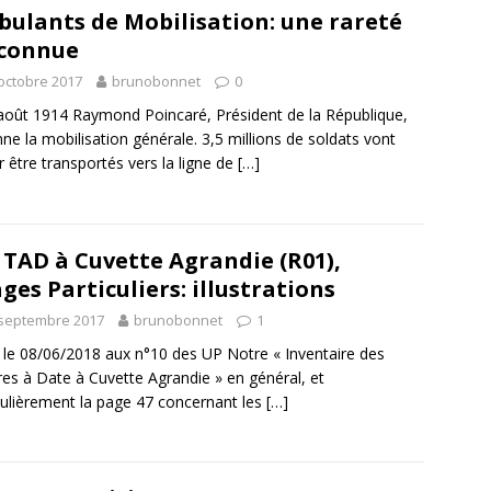
ulants de Mobilisation: une rareté
connue
octobre 2017
brunobonnet
0
août 1914 Raymond Poincaré, Président de la République,
ne la mobilisation générale. 3,5 millions de soldats vont
r être transportés vers la ligne de
[…]
 TAD à Cuvette Agrandie (R01),
ges Particuliers: illustrations
 septembre 2017
brunobonnet
1
 le 08/06/2018 aux n°10 des UP Notre « Inventaire des
es à Date à Cuvette Agrandie » en général, et
culièrement la page 47 concernant les
[…]