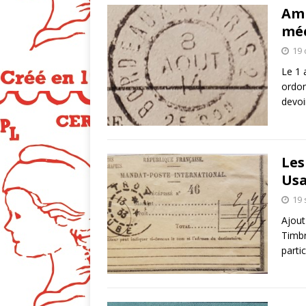
Amb
mé
19 
Le 1 
ordon
devoi
Les
Usa
19
Ajout
Timbr
parti