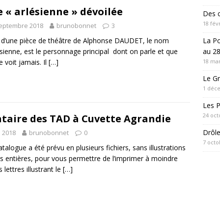
 « arlésienne » dévoilée
Des c
18 fév
septembre 2018
brunobonnet
3
La P
 d’une pièce de théâtre de Alphonse DAUDET, le nom
au 28
ésienne, est le personnage principal dont on parle et que
18 mar
e voit jamais. Il
[…]
Le Gr
1 déc
Les 
24 oct
ntaire des TAD à Cuvette Agrandie
Drôl
n 2018
brunobonnet
0
7 octo
talogue a été prévu en plusieurs fichiers, sans illustrations
es entières, pour vous permettre de l’imprimer à moindre
 lettres illustrant le
[…]