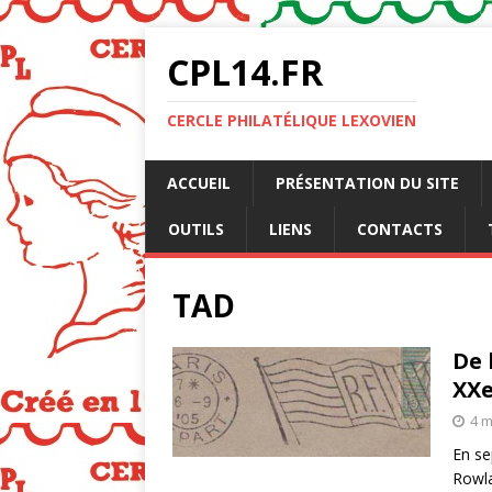
CPL14.FR
CERCLE PHILATÉLIQUE LEXOVIEN
ACCUEIL
PRÉSENTATION DU SITE
OUTILS
LIENS
CONTACTS
TAD
De 
XXe
4 m
En se
Rowla