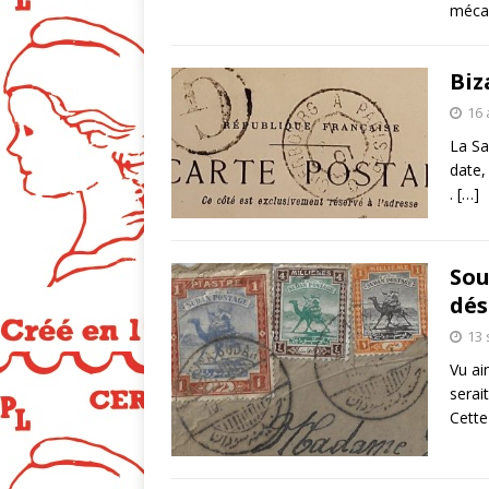
méca
Biz
16 
La Sa
date,
.
[…]
Sou
dés
13
Vu ai
serai
Cette